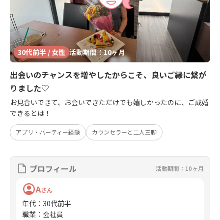
30代前半 / 女性
活動期間：10ヶ月
出会いのチャンスを増やしたからこそ、良いご縁に繋が
りました♡
お見合いできて、お会いできただけでも嬉しかったのに、ご成婚
できるとは！
アプリ・パーティー経験
カウンセラーと二人三脚
プロフィール
活動期間：10ヶ月
A
さん
年代
：
30代前半
職業
：
会社員