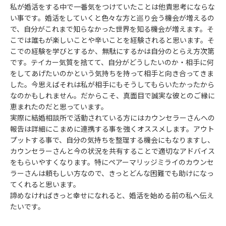
私が婚活をする中で一番気をつけていたことは他責思考にならな
い事です。婚活をしていくと色々な方と巡り会う機会が増えるの
で、自分がこれまで知らなかった世界を知る機会が増えます。そ
こでは誰もが楽しいことや辛いことを経験されると思います。そ
こでの経験を学びとするか、無駄にするかは自分のとらえ方次第
です。テイカー気質を捨てて、自分がどうしたいのか・相手に何
をしてあげたいのかという気持ちを持って相手と向き合ってきま
した。今思えばそれは私が相手にもそうしてもらいたかったから
なのかもしれません。だからこそ、真面目で誠実な彼とのご縁に
恵まれたのだと思っています。
実際に結婚相談所で活動されている方にはカウンセラーさんへの
報告は詳細にこまめに連携する事を強くオススメします。アウト
プットする事で、自分の気持ちを整理する機会にもなりますし、
カウンセラーさんと今の状況を共有することで適切なアドバイス
をもらいやすくなります。特にペアーマリッジミライのカウンセ
ラーさんは頼もしい方なので、きっとどんな困難でも助けになっ
てくれると思います。
諦めなければきっと幸せになれると、婚活を始める前の私へ伝え
たいです。