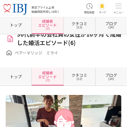
東証プライム上場
結婚相談所探しはIBJ
閲覧履歴
キープ
メニュー
成婚者
クチコミ
ブログ
ホーム
福島県の結婚相談所
福島県郡山市
ペアーマリッジ ミライ
成婚者エピソード
トップ
エピソード
(12)
(24)
(7)
30代前半の会社員の女性が10ヶ月で成婚
した婚活エピソード(6)
ペアーマリッジ ミライ
成婚者
クチコミ
ブログ
トップ
エピソード
(12)
(24)
(7)