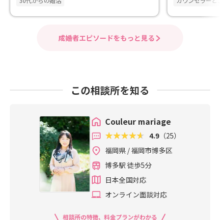
30代からの婚活
カウンセラーと
成婚者エピソードをもっと見る
この相談所を知る
Couleur mariage
4.9
（25）
福岡県 / 福岡市博多区
博多駅 徒歩5分
日本全国対応
オンライン面談対応
相談所の特徴、料金プランがわかる