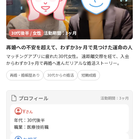
30代後半 / 女性
活動期間：3ヶ月
再婚への不安を超えて、わずか3ヶ月で見つけた運命の人
マッチングアプリに疲れた30代女性。 遠距離交際を経て、入会
からわずか3ヶ月で再婚へ進んだリアルな婚活ストーリー。
再婚・婚姻歴あり
30代からの婚活
短期成婚
プロフィール
活動期間：3ヶ月
Y
さん
年代
：
30代後半
職業
：
医療技術職