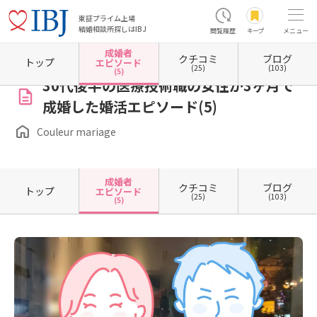
東証プライム上場
結婚相談所探しはIBJ
閲覧履歴
キープ
メニュー
成婚者
クチコミ
ブログ
ホーム
福岡県の結婚相談所
福岡県福岡市
福岡県福岡市博多区
Couleur mariage
成
トップ
エピソード
(25)
(103)
(5)
30代後半の医療技術職の女性が3ヶ月で
成婚した婚活エピソード(5)
Couleur mariage
成婚者
クチコミ
ブログ
トップ
エピソード
(25)
(103)
(5)