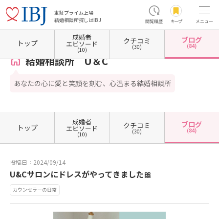
東証プライム上場
結婚相談所探しはIBJ
閲覧履歴
キープ
メニュー
成婚者
ブログ
クチコミ
ホーム
福岡県の結婚相談所
福岡県福岡市
福岡県福岡市博多区
結婚相談所 U＆C
トップ
エピソード
(84)
(30)
(10)
結婚相談所 U＆C
あなたの心に愛と笑顔を刻む、心温まる結婚相談所
成婚者
ブログ
クチコミ
トップ
エピソード
(84)
(30)
(10)
投稿日：2024/09/14
U&Cサロンにドレスがやってきました🎀
カウンセラーの日常