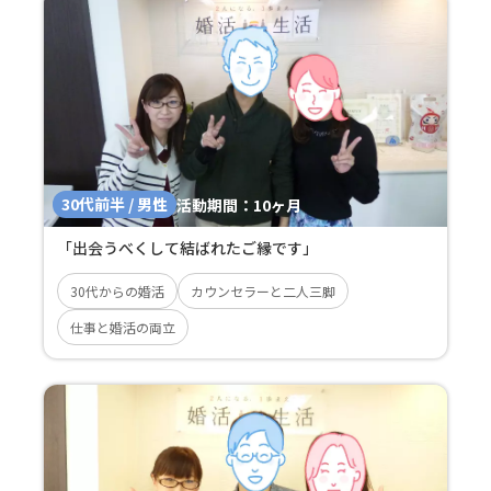
30代前半 / 男性
活動期間：
10ヶ月
「出会うべくして結ばれたご縁です」
30代からの婚活
カウンセラーと二人三脚
仕事と婚活の両立