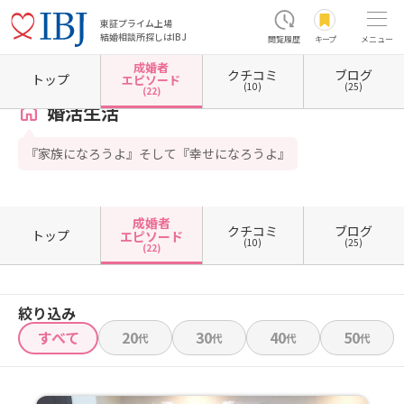
東証プライム上場
結婚相談所探しはIBJ
閲覧履歴
キープ
メニュー
成婚者
クチコミ
ブログ
ホーム
千葉県の結婚相談所
千葉県八千代市
婚活生活
成婚者エピソード一覧
トップ
エピソード
(10)
(25)
(22)
婚活生活
『家族になろうよ』そして『幸せになろうよ』
成婚者
クチコミ
ブログ
トップ
エピソード
(10)
(25)
(22)
絞り込み
すべて
20
30
40
50
代
代
代
代