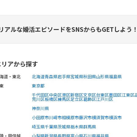
リアルな婚活エピソードを
SNSからもGETしよう
エリアから探す
海道・東北
北海道
青森県
岩手県
宮城県
秋田県
山形県
福島県
東
東京都
千代田区
中央区
港区
新宿区
文京区
台東区
墨田区
江東区
荒川区
板橋区
練馬区
足立区
葛飾区
江戸川区
神奈川県
小田原市
川崎市
相模原市
藤沢市
横須賀市
横浜市
埼玉県
千葉県
茨城県
栃木県
群馬県
陸・甲信越
山梨県
新潟県
長野県
富山県
石川県
福井県