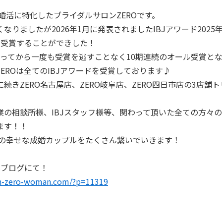
性婚活に特化したブライダルサロンZEROです。
なりましたが2026年1月に発表されましたIBJアワード202
が受賞することができした！
まってから一度も受賞を逃すことなく10期連続のオール受賞と
EROは全てのIBJアワードを受賞しております♪
続きZERO名古屋店、ZERO岐阜店、ZERO四日市店の3店舗
業の相談所様、IBJスタッフ様等、関わって頂いた全ての方々
ます！！
さんの幸せな成婚カップルをたくさん繋いでいきます！
式ブログにて！
lon-zero-woman.com/?p=11319