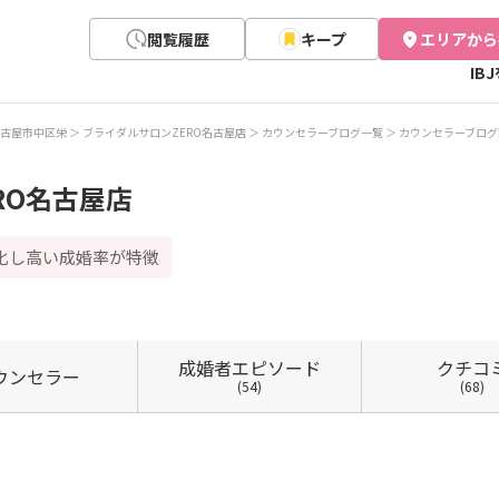
閲覧履歴
キープ
エリアから
IB
古屋市中区栄
ブライダルサロンZERO名古屋店
カウンセラーブログ一覧
カウンセラーブログ
RO名古屋店
特化し高い成婚率が特徴
成婚者
エピソード
クチコ
ウン
セラー
(54)
(68)