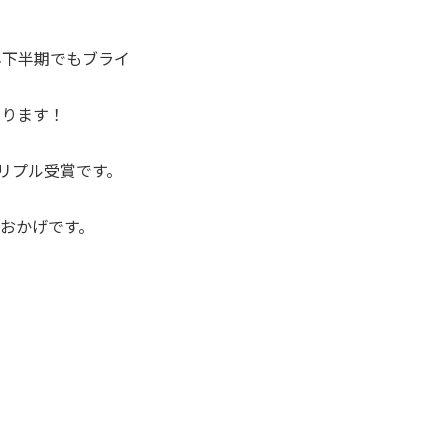
5年下半期でもブライ
なります！
トリプル受賞です。
のおかげです。