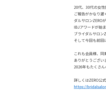
20代、30代の女
ご報告がかなり遅く
ダルサロンZERO
IBJアワードが始
ブライダルサロンZ
そして今回も前回に
これも会員様、同
ありがとうござい
2026年もたく
詳しくはZERO公
https://bridalsa