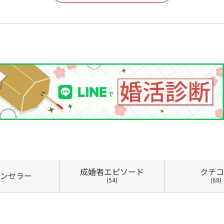
成婚者
エピソード
クチ
ン
セラー
(54)
(68)