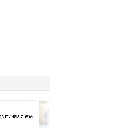
投稿日：2026.07.23
歳女性が掴んだ運命
【ご成婚】大手相談所
歳女性がご成婚！