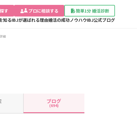
探す
プロに相談する
簡単1分 婚活診断
Jを知る
IBJが選ばれる理由
婚活の成功ノウハウ
IBJ公式ブログ
詳細
ミ
ブログ
(694)