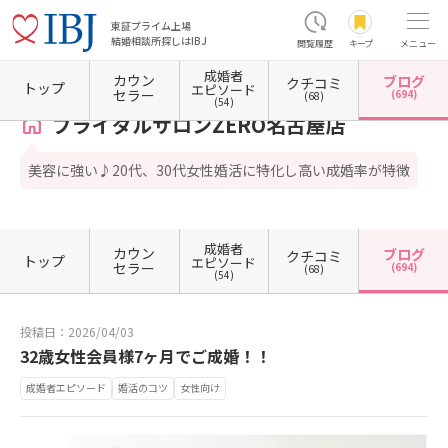
東証プライム上場
結婚相談所探しはIBJ
閲覧履歴
キープ
メニュー
成婚者
カウン
ブログ
クチコミ
ホーム
愛知県の結婚相談所
愛知県名古屋市
愛知県名古屋市中区
愛知県名古屋市中区
トップ
エピソード
セラー
(694)
(68)
(54)
ブライダルサロンZERO名古屋店
美容に強い♪20代、30代女性婚活に特化し高い成婚率が特徴
成婚者
カウン
ブログ
クチコミ
トップ
エピソード
セラー
(694)
(68)
(54)
投稿日：2026/04/03
32歳女性会員様7ヶ月でご成婚！！
成婚者エピソード
婚活のコツ
女性向け