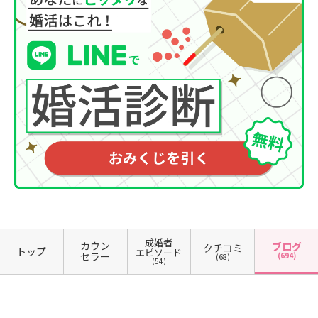
成婚者
カウン
ブログ
クチコミ
トップ
エピソード
セラー
(694)
(68)
(54)