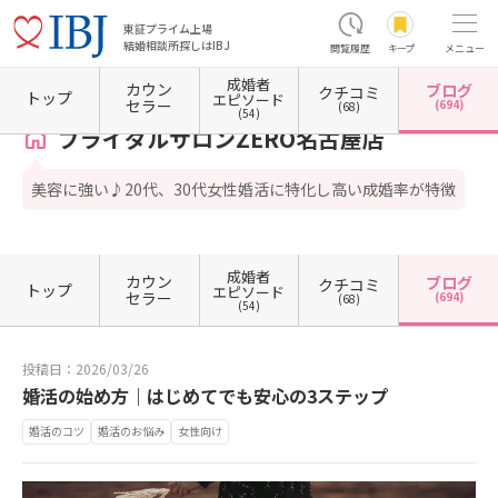
東証プライム上場
結婚相談所探しはIBJ
閲覧履歴
キープ
メニュー
成婚者
カウン
ブログ
クチコミ
ホーム
愛知県の結婚相談所
愛知県名古屋市
愛知県名古屋市中区
愛知県名古屋市中区
トップ
エピソード
セラー
(694)
(68)
(54)
ブライダルサロンZERO名古屋店
美容に強い♪20代、30代女性婚活に特化し高い成婚率が特徴
成婚者
カウン
ブログ
クチコミ
トップ
エピソード
セラー
(694)
(68)
(54)
投稿日：2026/03/26
婚活の始め方｜はじめてでも安心の3ステップ
婚活のコツ
婚活のお悩み
女性向け