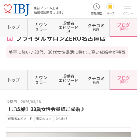
東証プライム上場
結婚相談所探しはIBJ
閲覧履歴
キープ
メニュー
成婚者
カウン
ブログ
クチコミ
ホーム
愛知県の結婚相談所
愛知県名古屋市
愛知県名古屋市中区
愛知県名古屋市中区
トップ
エピソード
セラー
(694)
(68)
(54)
ブライダルサロンZERO名古屋店
美容に強い♪20代、30代女性婚活に特化し高い成婚率が特徴
成婚者
カウン
ブログ
クチコミ
トップ
エピソード
セラー
(694)
(68)
(54)
投稿日：2026/03/18
【ご成婚】33歳女性会員様ご成婚♪
成婚者エピソード
婚活のコツ
女性向け