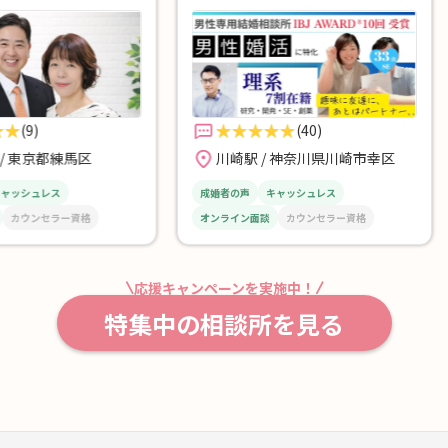
(40)
都練馬区
川崎駅 / 神奈川県川崎市幸区
ス
成婚者の声
キャッシュレス
成婚
ラー資格
オンライン面談
カウンセラー資格
オン
応援キャンペーンを実施中！
特集中の相談所を見る