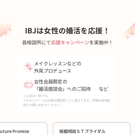
IBJは女性の婚活を応援！
各相談所にて
応援キャンペーン
を実施中！
メイクレッスンなどの
外見プロデュース
女性会員限定の
「婚活座談会」へのご招待
など
※上記は一例です。
※キャンペーンの内容は相談所ごとに異なります。詳細は各相談
所にお問い合わせください。
omise
結婚相談ＳＴブライダル
町