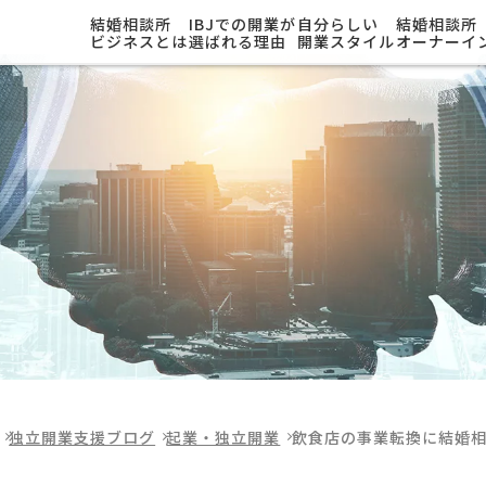
結婚相談所
IBJでの開業が
自分らしい
結婚相談所
ビジネスとは
選ばれる理由
開業スタイル
オーナーイ
独立開業支援ブログ
起業・独立開業
飲食店の事業転換に結婚