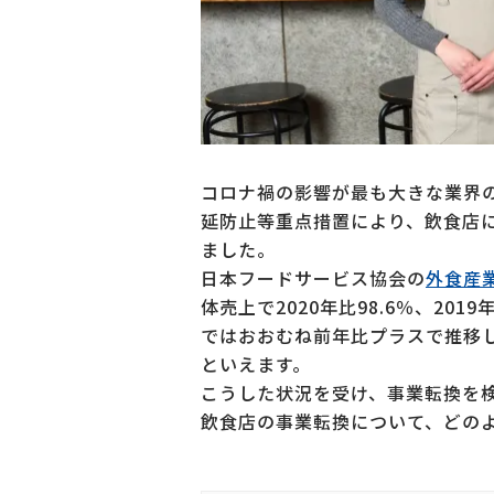
コロナ禍の影響が最も大きな業界
延防止等重点措置により、飲食店
ました。
日本フードサービス協会の
外食産
体売上で2020年比98.6％、201
ではおおむね前年比プラスで推移
といえます。
こうした状況を受け、事業転換を
飲食店の事業転換について、どの