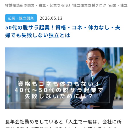
結婚相談所の開業・独立・起業ならIBJ
独立開業支援ブログ
起業・独立
2026.05.13
起業・独立開業
50代の脱サラ起業！資格・コネ・体力なし・夫
婦でも失敗しない独立とは
長年会社勤めをしていると「人生で一度は、会社に所