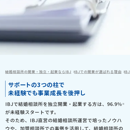
結婚相談所の開業・独立・起業ならIBJ
IBJでの開業が選ばれる理由
I
サポートの3つの柱で
未経験でも事業成長を後押し
IBJで結婚相談所を独立開業・起業する方は、96.9％
※
が未経験スタートです。
そのため、IBJ直営の結婚相談所運営で培ったノウハ
ウや、加盟相談所での事例を活用して、結婚相談所の