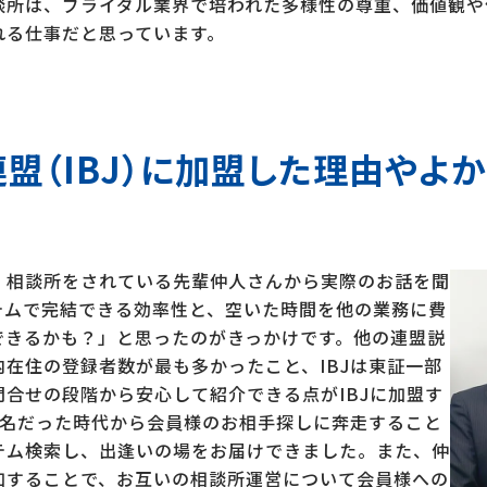
談所は、ブライダル業界で培われた多様性の尊重、価値観や
れる仕事だと思っています。
盟（IBJ）に加盟した理由やよ
、相談所をされている先輩仲人さんから実際のお話を聞
テムで完結できる効率性と、空いた時間を他の業務に費
できるかも？」と思ったのがきっかけです。他の連盟説
在住の登録者数が最も多かったこと、IBJは東証一部
合せの段階から安心して紹介できる点がIBJに加盟す
1名だった時代から会員様のお相手探しに奔走すること
テム検索し、出逢いの場をお届けできました。また、仲
加することで、お互いの相談所運営について会員様への