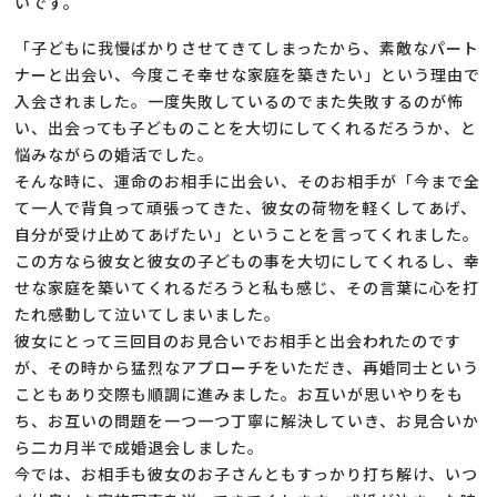
いです。
「子どもに我慢ばかりさせてきてしまったから、素敵なパート
ナーと出会い、今度こそ幸せな家庭を築きたい」という理由で
入会されました。一度失敗しているのでまた失敗するのが怖
い、出会っても子どものことを大切にしてくれるだろうか、と
悩みながらの婚活でした。
そんな時に、運命のお相手に出会い、そのお相手が「今まで全
て一人で背負って頑張ってきた、彼女の荷物を軽くしてあげ、
自分が受け止めてあげたい」ということを言ってくれました。
この方なら彼女と彼女の子どもの事を大切にしてくれるし、幸
せな家庭を築いてくれるだろうと私も感じ、その言葉に心を打
たれ感動して泣いてしまいました。
彼女にとって三回目のお見合いでお相手と出会われたのです
が、その時から猛烈なアプローチをいただき、再婚同士という
こともあり交際も順調に進みました。お互いが思いやりをも
ち、お互いの問題を一つ一つ丁寧に解決していき、お見合いか
ら二カ月半で成婚退会しました。
今では、お相手も彼女のお子さんともすっかり打ち解け、いつ