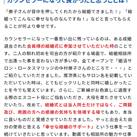
「僚子さんが背中を押してくれたから結婚できました！」「結
婚ってこんなに幸せなものなんですね！」などと言ってもらえ
ることが何より幸せです。
カウンセラーになって一番思い出に残っているのは、ある成婚
退会された
会員様の結婚式に参加させていただいた時
のことで
す。二人の馴れ初めを司会の方が紹介する場面で、結婚相談所
で出逢った事を言わない方が多い中、全てオープンで「婚活サ
ロン・ロータスマリッジの中村僚子さんのところで・・・」と
ご紹介していただきました。席次表にもサロン名を記載してい
ただいていた時は、とてもビックリしたと同時に嬉しかったこ
とを今でも覚えています。さらに、ご新婦がお色直しに退席す
る際のエスコート役にご指名いただき、大役を果たさせていた
だいたり。改めて、
結婚式とは当人同士だけではなく、ご両親
及び、周囲の方への感謝の気持ちを体現する場
でもあり、本当
に良いものだと実感させていただきました。やっと出会えた自
分の使命と思える
「幸せな結婚のサポート」
という仕事を一生
続けていきたいと思っています。動画でも相談所の魅力や仕事