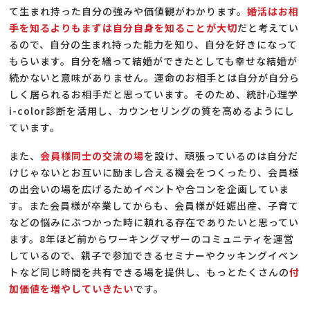
て生まれ持った自分の強みや価値観がわかります。
婚活はお相
手を知るよりもまずは自分自身を知ることが大切
だと考えてい
るので、自分の生まれ持った能力を知り、自分を好きになって
もらいます。自分を繕って結婚ができたとしても幸せな結婚が
続かないと意味がありません。運命のお相手とは自分が自分ら
しく居られるお相手だと思っています。そのため、統計心理学
i-color診断を活用し、カウンセリングの質を高めるようにし
ています。
また、
会員様同士の交流の場
を設け、頑張っているのは自分だ
けじゃないとお互いに励まし合える機会をつくったり、会員様
の出会いの場を広げるためイベントや合コンを企画していま
す。また会員様が卒業してからも、会員様が妊娠出産、子育て
などの悩みにぶつかった時に頼れる存在でありたいと思ってい
ます。8年ほど前からワーキングマザーのコミュニティを運営
しているので、親子で参加できるセミナーやクッキングイベン
トなど同じ時間を共有できる場を提供し、もっとたくさんの
付
加価値を増やしていきたい
です。