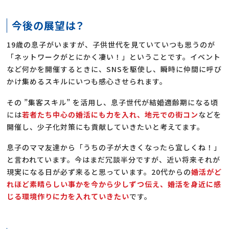
今後の展望は？
19歳の息子がいますが、子供世代を見ていていつも思うのが
「ネットワークがとにかく凄い！」ということです。イベント
など何かを開催するときに、SNSを駆使し、瞬時に仲間に呼び
かけ集めるスキルにいつも感心させられます。
その ”集客スキル” を活用し、息子世代が結婚適齢期になる頃
には
若者たち中心の婚活にも力を入れ、地元での街コン
などを
開催し、少子化対策にも貢献していきたいと考えてます。
息子のママ友達から「うちの子が大きくなったら宜しくね！」
と言われています。今はまだ冗談半分ですが、近い将来それが
現実になる日が必ず来ると思っています。20代からの
婚活がど
れほど素晴らしい事かを今から少しずつ伝え、婚活を身近に感
じる環境作りに力を入れていきたい
です。