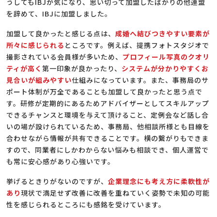
うしてもIBJが気になり、思い切って加盟したばかりの他連盟
を辞めて、IBJに加盟しました。
加盟して良かったと感じる点は、
成婚へ結びつきやすい要素が
所々に感じられる
ところです。例えば、提携フォトスタジオで
撮影されている会員様が多いため、
プロフィール写真のクオリ
ティが高く
第一印象が良かったり、
システムが分かりやすくお
見合いが組みやすい
仕組みになっています。また、事務局のサ
ポート体制が万全であることも加盟して良かったと思う点で
す。研修が定期的にあるためアドバイザーとしてスキルアップ
できるチャンスと環境を与えて頂けること、定例会など話し合
いの場が設けられているため、事務局、他相談所様とも目線を
合わせながら情報が共有できることです。横の繋がりもできま
すので、同業者にしかわからない悩みも相談でき、個人運営で
も常に安心感があり心強いです。
挙げるときりがないのですが、
企業理念にも考え方に柔軟性が
あり
現状で満足せず改善に改善を重ねていく姿勢で未知の可能
性を感じられるところにも感銘を受けています。