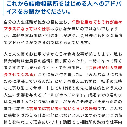
これから結婚相談所をはじめる人へのアドバ
イスをお聞かせください。
自分の人生経験が誰かの役に立ち、
年齢を重ねてもそれが益々
プラスになっていく仕事
はなかなか無いのではないでしょう
か。年齢を重ねるほど引き出しが増え、会員様にも色々な角度
でアドバイスができるのではと考えています。
人と人を繋ぐお仕事ですから日々色々な事が起こります。私も
開業当時は会員様の感情に振り回されたり、一緒になって深く
考えすぎてしまったり・・・でもある日、
「会員様が仲人を成
長させてくれる」
ことに気が付きました。「みんな幸せになる
ために頑張っているんだ」という事さえ忘れずに、相手の気持
ちに寄り沿ってサポートしていけばその先には成婚という人の
人生に影響を与えるゴールが待っています。成婚までの道のり
は会員様１人ひとり違います。だからこそ成婚が決まった時の
喜びは本当に
言葉では言い表せないくらいの感動
です。こんな
に感動を味わえる仕事は他にはないと思いますので是非この気
持ちを味わって頂きたいです！動画でも相談所の魅力や仕事内