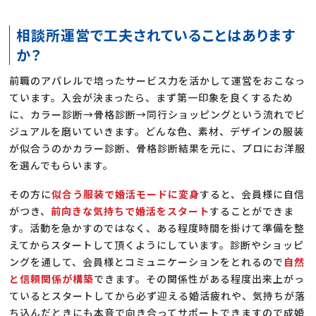
相談所運営で工夫されていることはあります
か？
前職のアパレルで培ったサービス力を活かして運営をおこなっ
ています。入会が決まったら、まず第一印象を良くするため
に、カラー診断→骨格診断→同行ショッピングという流れでビ
ジュアルを磨いていきます。どんな色、素材、デザインの服装
が似合うのかカラー診断、骨格診断結果を元に、プロにお洋服
を選んでもらいます。
その方に
似合う服装で婚活モードに変身
すると、会員様に自信
がつき、
前向きな気持ちで婚活をスタート
することができま
す。活動を急かすのではなく、ある程度時間を掛けて準備を整
えてからスタートして頂くようにしています。診断やショッピ
ングを通して、会員様とコミュニケーションをとれるので
自然
と信頼関係が構築
できます。その関係性がある程度出来上がっ
ているとスタートしてから必ず迎える婚活疲れや、気持ちが落
ち込んだときにも本音で向き合ってサポートできますので成婚