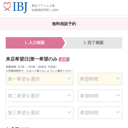
東証プライム上場
結婚相談所探しはIBJ
無料相談予約
入力画面
完了画面
来店希望日
(第一希望のみ
)
必須
営業時間: 11:00 ～ 20:00 （定休日: 不定休）
※営業時間内で、なるべく被らないようにご選択ください