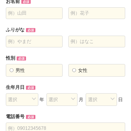
お名前
必須
ふりがな
必須
性別
必須
男性
女性
生年月日
必須
年
月
日
電話番号
必須