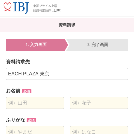
東証プライム上場
結婚相談所探しはIBJ
資料請求
入力画面
完了画面
資料請求先
お名前
必須
ふりがな
必須