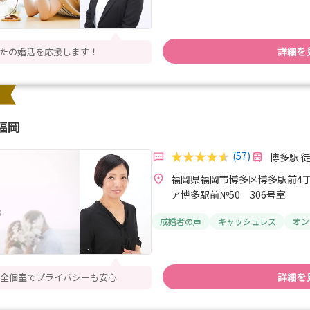
詳細を
たの婚活を応援します！
福岡
(57)
博多駅 
福岡県福岡市博多区博多駅前4丁
ア博多駅前№50 306号室
成婚者の声
キャッシュレス
オン
詳細を
全個室でプライバシーも安心