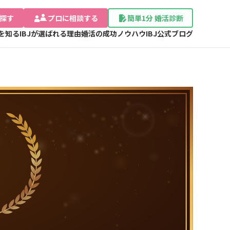
探す
プロに相談する
簡単1分 婚活診断
Jを知る
IBJが選ばれる理由
婚活の成功ノウハウ
IBJ公式ブログ