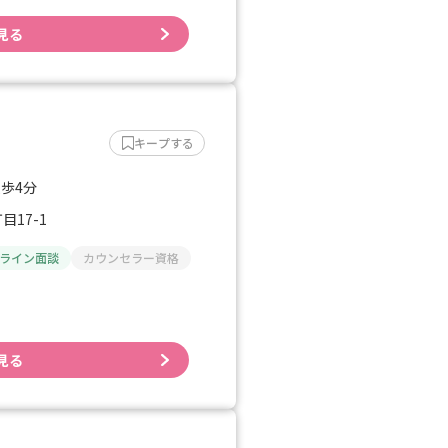
見る
キープする
徒歩4分
17-1
ライン面談
カウンセラー資格
見る