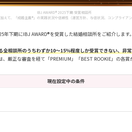
IBJ AWARD® 2025下期 受賞相談所
実績に加えて、「成婚主義®」の実践状況や信頼性（運営方針、与信状況、コンプライア
025年下期にIBJ AWARD®を受賞した結婚相談所をご紹介しま
に加盟する全相談所のうちわずか10～15％程度しか受賞できない、非
、厳正な審査を経て「PREMIUM」「BEST ROOKIE」の各
現在設定中の条件