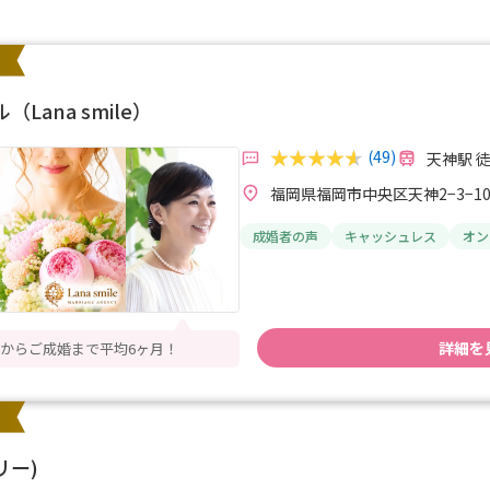
ana smile）
(49)
天神駅 
福岡県福岡市中央区天神2−3−10
成婚者の声
キャッシュレス
オン
詳細を
からご成婚まで平均6ヶ月！
リー)