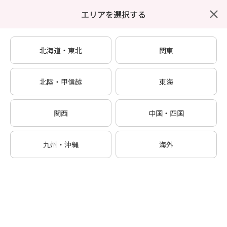
エリアを選択する
東証プライム上場
結婚相談所探しはIBJ
閲覧履歴
キープ
メニュー
ホーム
特集から探す
IBJ AWARD® 2025下期 受賞相談所
北海道・東北
関東
北陸・甲信越
東海
関西
中国・四国
九州・沖縄
海外
IBJ AWARD® 2025下期 受賞相談所
2025年7月～12月の入会数・成婚数の実績に加えて、「成婚主義®」の実践状況や信頼性
（運営方針、与信状況、コンプライアンス等）など、審査員が多面的に評価して選出