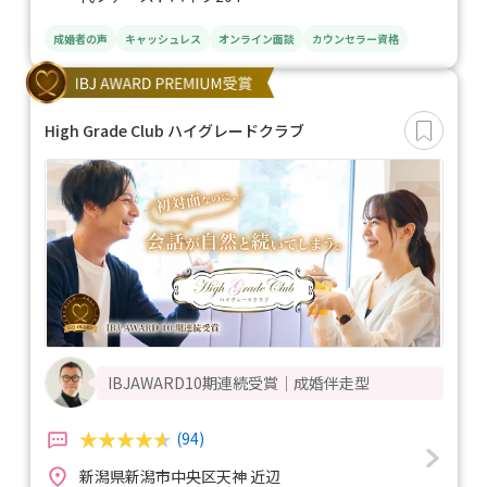
成婚者の声
キャッシュレス
オンライン面談
カウンセラー資格
High Grade Club ハイグレードクラブ
IBJAWARD10期連続受賞｜成婚伴走型
(94)
新潟県新潟市中央区天神 近辺