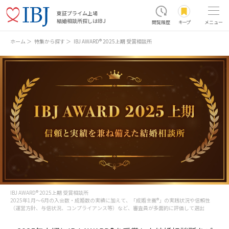
東証プライム上場
結婚相談所探しはIBJ
閲覧履歴
キープ
メニュー
ホーム
特集から探す
IBJ AWARD® 2025上期 受賞相談所
IBJ AWARD® 2025上期 受賞相談所
2025年1月～6月の入会数・成婚数の実績に加えて、「成婚主義®」の実践状況や信頼性
（運営方針、与信状況、コンプライアンス等）など、審査員が多面的に評価して選出