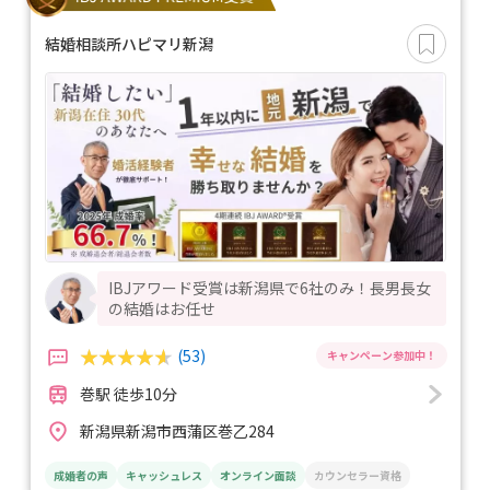
結婚相談所ハピマリ新潟
IBJアワード受賞は新潟県で6社のみ！長男長女
の結婚はお任せ
(53)
巻駅 徒歩10分
新潟県新潟市西蒲区巻乙284
成婚者の声
キャッシュレス
オンライン面談
カウンセラー資格