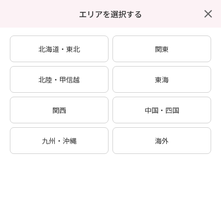
エリアを選択する
東証プライム上場
結婚相談所探しはIBJ
閲覧履歴
キープ
メニュー
ホーム
特集から探す
早期成婚が期待できる結婚相談所特集
北海道・東北
関東
北陸・甲信越
東海
関西
中国・四国
九州・沖縄
海外
早期成婚が期待できる結婚相談所特集
2024年にIBJ内で成婚退会した会員のうち、活動開始から180日以内に成婚退会した割合が
50％以上、かつ所定の成婚者を輩出した結婚相談所を選出