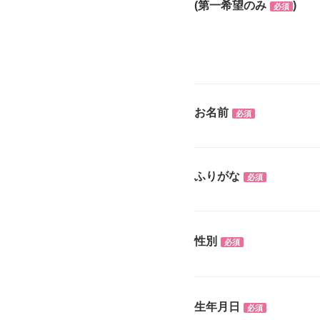
(第一希望のみ
)
必須
お名前
必須
ふりがな
必須
性別
必須
生年月日
必須