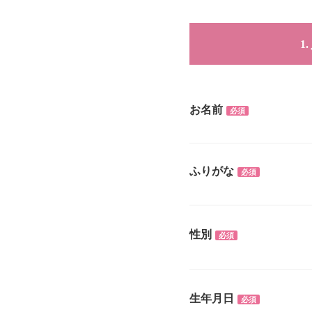
お名前
必須
ふりがな
必須
性別
必須
生年月日
必須