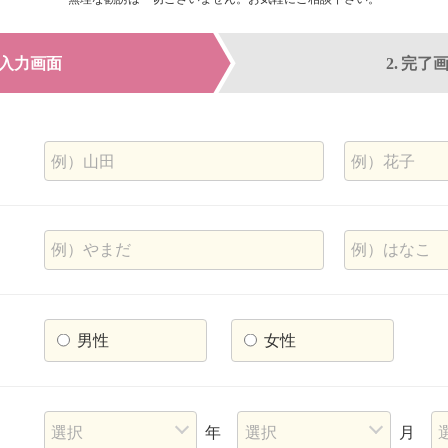
入力画面
完了
男性
女性
年
月