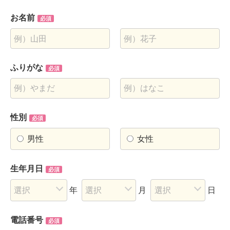
お名前
必須
ふりがな
必須
性別
必須
男性
女性
生年月日
必須
年
月
日
電話番号
必須