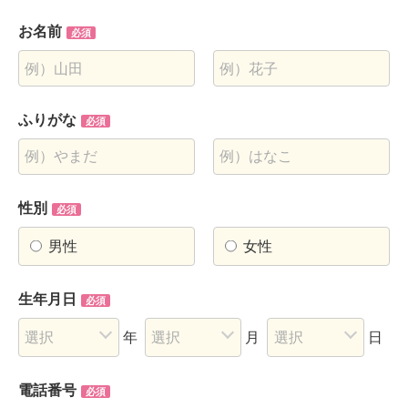
お名前
必須
ふりがな
必須
性別
必須
男性
女性
生年月日
必須
年
月
日
電話番号
必須