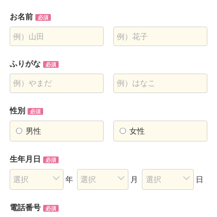
お名前
必須
ふりがな
必須
性別
必須
男性
女性
生年月日
必須
年
月
日
電話番号
必須