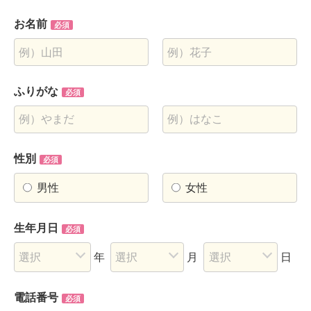
お名前
必須
ふりがな
必須
性別
必須
男性
女性
生年月日
必須
年
月
日
電話番号
必須