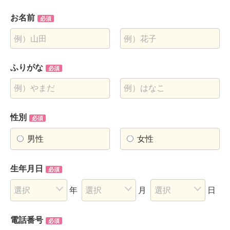
お名前
必須
ふりがな
必須
性別
必須
男性
女性
生年月日
必須
年
月
日
電話番号
必須