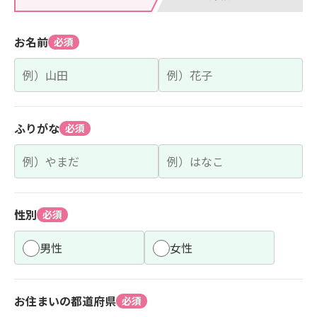
お名前
必須
ふりがな
必須
性別
必須
男性
女性
お住まいの都道府県
必須