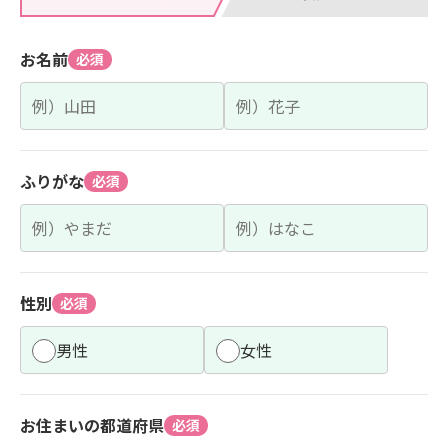
お名前
必須
ふりがな
必須
性別
必須
男性
女性
お住まいの都道府県
必須