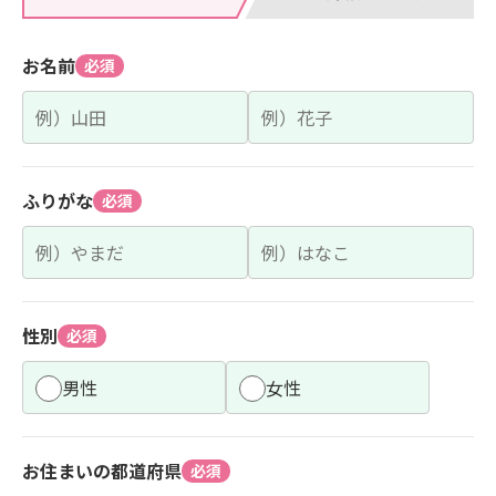
お名前
必須
ふりがな
必須
性別
必須
男性
女性
お住まいの都道府県
必須