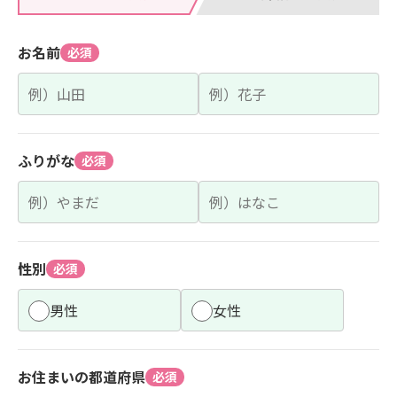
お名前
必須
ふりがな
必須
性別
必須
男性
女性
お住まいの都道府県
必須