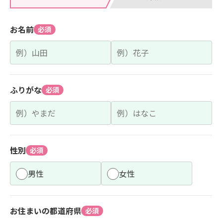
お名前
必須
ふりがな
必須
性別
必須
男性
女性
お住まいの都道府県
必須