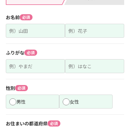
お名前
必須
ふりがな
必須
性別
必須
男性
女性
お住まいの都道府県
必須