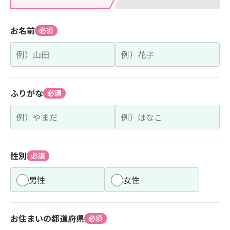
お名前
必須
ふりがな
必須
性別
必須
男性
女性
お住まいの都道府県
必須