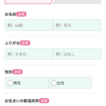
お名前
必須
ふりがな
必須
性別
必須
男性
女性
お住まいの都道府県
必須